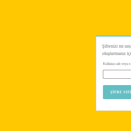
Şifrenizi mi unu
oluşturmanız içi
Kullanıcı adı veya e
ŞIFRE SI