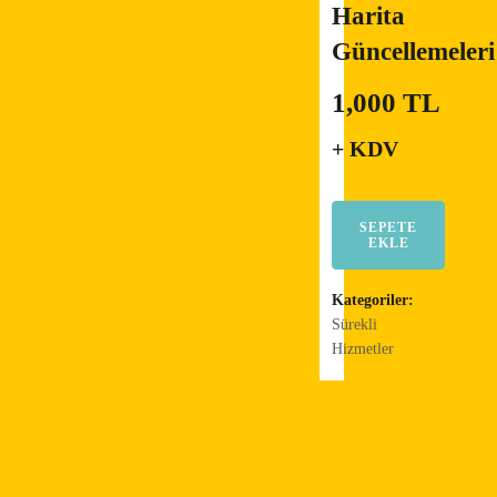
Harita
Güncellemeleri
1,000
TL
+ KDV
SEPETE
EKLE
Kategoriler:
Sürekli
Hizmetler
Reviews
Related
Products