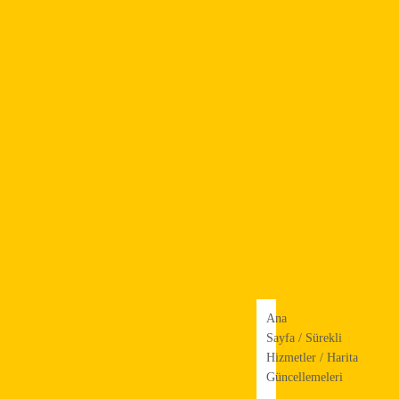
Description
Ana
Sayfa
/
Sürekli
Hizmetler
/ Harita
Güncellemeleri